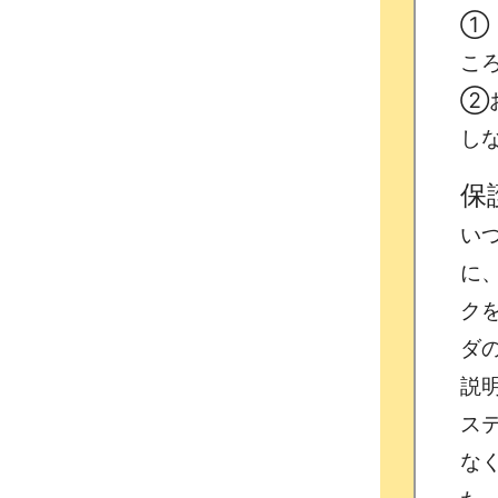
①
こ
②
し
保
い
に
ク
ダ
説
ス
な