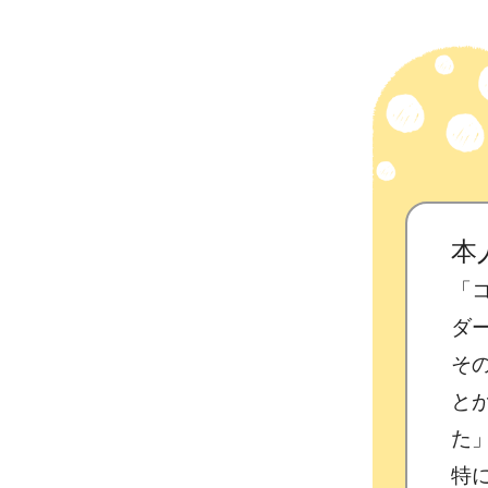
本
「
ダ
そ
と
た
特