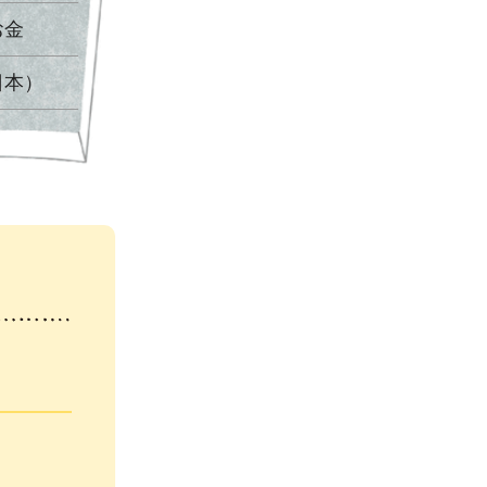
お金
日本）