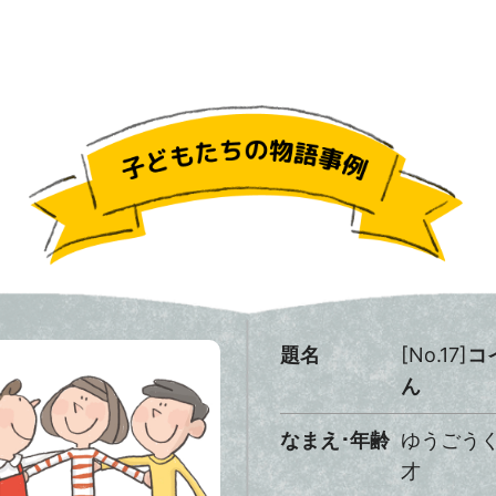
題名
[No.17]
コ
ん
なまえ･年齢
ゆうごうく
才