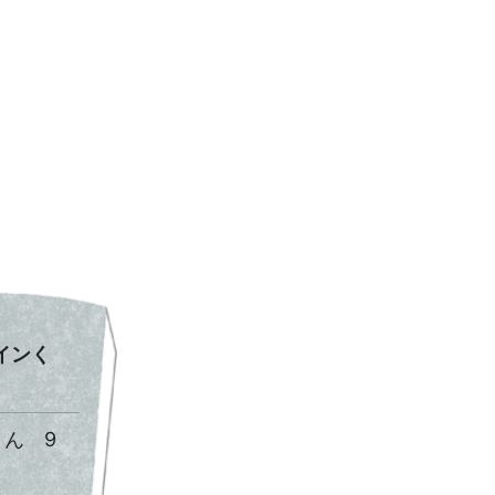
インく
ん 9