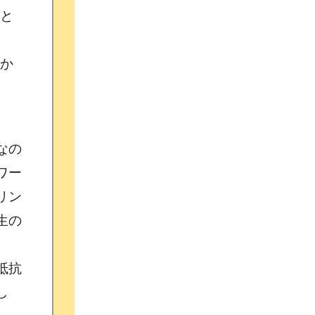
と
か
なの
ワー
リン
生の
抵抗
し