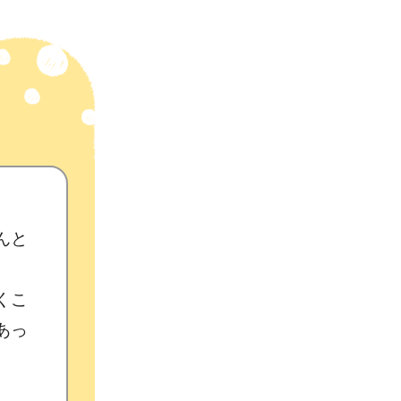
んと
くこ
あっ