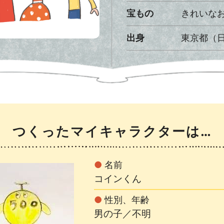
宝もの
きれいな
出身
東京都（
つくったマイキャラクターは…
●
名前
コインくん
●
性別、年齢
男の子／不明